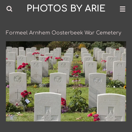
PHOTOS BY ARIE
Ga
direct
naar
de
Formeel Arnhem Oosterbeek War Cemetery
hoofdinhoud