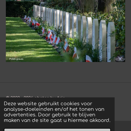
© 2022 - 2026 photos by Arie
Deze website gebruikt cookies voor
Powered by
JouwWeb
analyse-doeleinden en/of het tonen van
advertenties. Door gebruik te blijven
maken van de site gaat u hiermee akkoord.