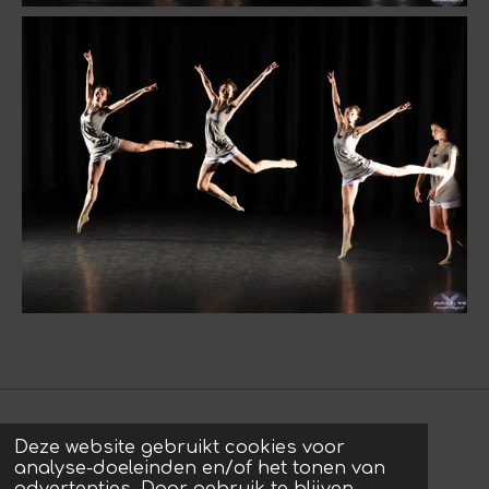
Deze website gebruikt cookies voor
© 2022 - 2026 photos by Arie
analyse-doeleinden en/of het tonen van
Powered by
JouwWeb
advertenties. Door gebruik te blijven