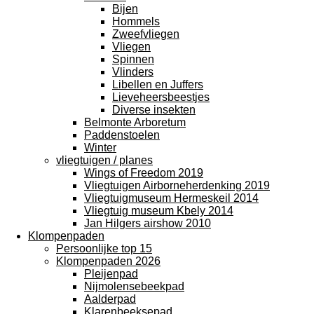
Bijen
Hommels
Zweefvliegen
Vliegen
Spinnen
Vlinders
Libellen en Juffers
Lieveheersbeestjes
Diverse insekten
Belmonte Arboretum
Paddenstoelen
Winter
vliegtuigen / planes
Wings of Freedom 2019
Vliegtuigen Airborneherdenking 2019
Vliegtuigmuseum Hermeskeil 2014
Vliegtuig museum Kbely 2014
Jan Hilgers airshow 2010
Klompenpaden
Persoonlijke top 15
Klompenpaden 2026
Pleijenpad
Nijmolensebeekpad
Aalderpad
Klarenbeeksepad