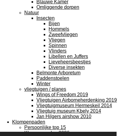
Blauwe Kamer
Omliggende dorpen
Natuur
Insecten
Bijen
Hommels
Zweefvliegen
Vliegen
Spinnen
Vlinders
Libellen en Juffers
Lieveheersbeestjes
Diverse insekten
Belmonte Arboretum
Paddenstoelen
Winter
vliegtuigen / planes
Wings of Freedom 2019
Vliegtuigen Airborneherdenking 2019
Vliegtuigmuseum Hermeskeil 2014
Vliegtuig museum Kbely 2014
Jan Hilgers airshow 2010
Klompenpaden
Persoonlijke top 15
Klompenpaden 2026