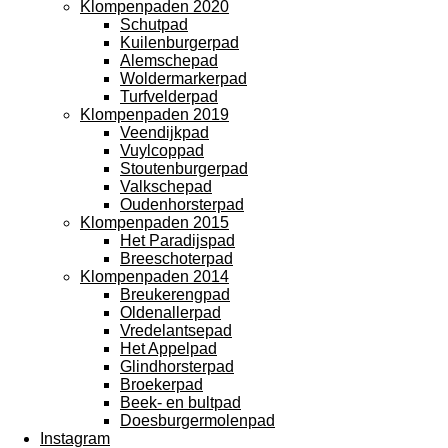
Klompenpaden 2020
Schutpad
Kuilenburgerpad
Alemschepad
Woldermarkerpad
Turfvelderpad
Klompenpaden 2019
Veendijkpad
Vuylcoppad
Stoutenburgerpad
Valkschepad
Oudenhorsterpad
Klompenpaden 2015
Het Paradijspad
Breeschoterpad
Klompenpaden 2014
Breukerengpad
Oldenallerpad
Vredelantsepad
Het Appelpad
Glindhorsterpad
Broekerpad
Beek- en bultpad
Doesburgermolenpad
Instagram