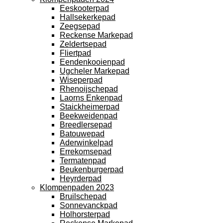
Eeskooterpad
Hallsekerkepad
Zeegsepad
Reckense Markepad
Zeldertsepad
Fliertpad
Eendenkooienpad
Ugcheler Markepad
Wiseperpad
Rhenoijschepad
Laorns Enkenpad
Staickheimerpad
Beekweidenpad
Breedlersepad
Batouwepad
Aderwinkelpad
Errekomsepad
Termatenpad
Beukenburgerpad
Heyrderpad
Klompenpaden 2023
Bruilschepad
Sonnevanckpad
Holhorsterpad