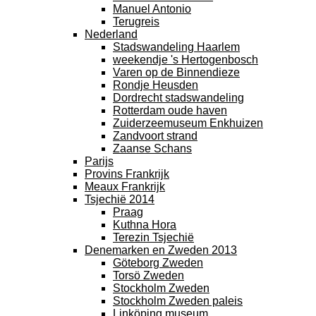
Manuel Antonio
Terugreis
Nederland
Stadswandeling Haarlem
weekendje 's Hertogenbosch
Varen op de Binnendieze
Rondje Heusden
Dordrecht stadswandeling
Rotterdam oude haven
Zuiderzeemuseum Enkhuizen
Zandvoort strand
Zaanse Schans
Parijs
Provins Frankrijk
Meaux Frankrijk
Tsjechië 2014
Praag
Kuthna Hora
Terezin Tsjechië
Denemarken en Zweden 2013
Göteborg Zweden
Torsö Zweden
Stockholm Zweden
Stockholm Zweden paleis
Linköping museum