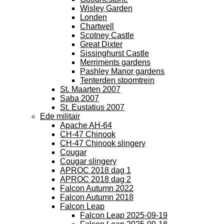
Wisley Garden
Londen
Chartwell
Scotney Castle
Great Dixter
Sissinghurst Castle
Merriments gardens
Pashley Manor gardens
Tenterden stoomtrein
St. Maarten 2007
Saba 2007
St. Eustatius 2007
Ede militair
Apache AH-64
CH-47 Chinook
CH-47 Chinook slingery
Cougar
Cougar slingery
APROC 2018 dag 1
APROC 2018 dag 2
Falcon Autumn 2022
Falcon Autumn 2018
Falcon Leap
Falcon Leap 2025-09-19