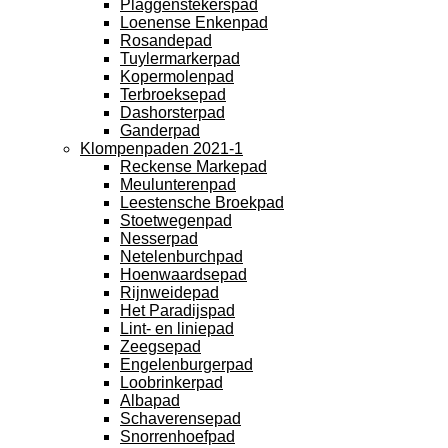
Plaggenstekerspad
Loenense Enkenpad
Rosandepad
Tuylermarkerpad
Kopermolenpad
Terbroeksepad
Dashorsterpad
Ganderpad
Klompenpaden 2021-1
Reckense Markepad
Meulunterenpad
Leestensche Broekpad
Stoetwegenpad
Nesserpad
Netelenburchpad
Hoenwaardsepad
Rijnweidepad
Het Paradijspad
Lint- en liniepad
Zeegsepad
Engelenburgerpad
Loobrinkerpad
Albapad
Schaverensepad
Snorrenhoefpad