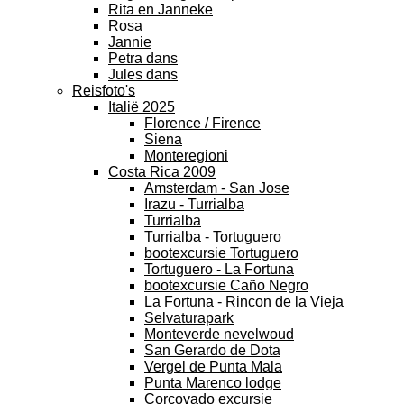
Rita en Janneke
Rosa
Jannie
Petra dans
Jules dans
Reisfoto's
Italië 2025
Florence / Firence
Siena
Monteregioni
Costa Rica 2009
Amsterdam - San Jose
Irazu - Turrialba
Turrialba
Turrialba - Tortuguero
bootexcursie Tortuguero
Tortuguero - La Fortuna
bootexcursie Caño Negro
La Fortuna - Rincon de la Vieja
Selvaturapark
Monteverde nevelwoud
San Gerardo de Dota
Vergel de Punta Mala
Punta Marenco lodge
Corcovado excursie