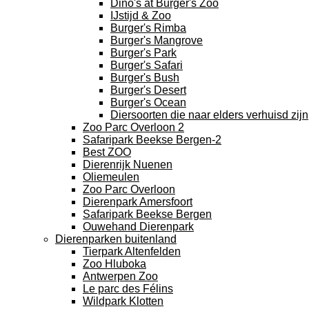
Dino's at Burger's Zoo
IJstijd & Zoo
Burger's Rimba
Burger's Mangrove
Burger's Park
Burger's Safari
Burger's Bush
Burger's Desert
Burger's Ocean
Diersoorten die naar elders verhuisd zijn
Zoo Parc Overloon 2
Safaripark Beekse Bergen-2
Best ZOO
Dierenrijk Nuenen
Oliemeulen
Zoo Parc Overloon
Dierenpark Amersfoort
Safaripark Beekse Bergen
Ouwehand Dierenpark
Dierenparken buitenland
Tierpark Altenfelden
Zoo Hluboka
Antwerpen Zoo
Le parc des Félins
Wildpark Klotten