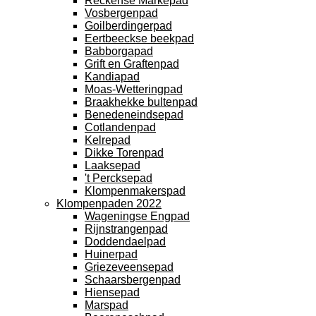
Reckense Markepad
Vosbergenpad
Goilberdingerpad
Eertbeeckse beekpad
Babborgapad
Grift en Graftenpad
Kandiapad
Moas-Wetteringpad
Braakhekke bultenpad
Benedeneindsepad
Cotlandenpad
Kelrepad
Dikke Torenpad
Laaksepad
't Percksepad
Klompenmakerspad
Klompenpaden 2022
Wageningse Engpad
Rijnstrangenpad
Doddendaelpad
Huinerpad
Griezeveensepad
Schaarsbergenpad
Hiensepad
Marspad