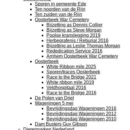
Sporen in gemeente Ede
Ten noorden van de Rijn
Ten zuiden van de Rijn
Oosterbeek War Cemetery
Bijzetting as Dennis Collier
Bijzetting as Steve Morgan
Poolse kranslegging 2019
Herbegrafenis / Reburial 2016
Bijzetting as Leslie Thomas Morgan
Rededication Service 2016
Arnhem Oosterbeek War Cemetery
Oosterbeek
White Ribbon mile 2025
Sporen/traces Oosterbeek
Race to the Bridge 2021
White ribbon mile 2019
Veldhospitaal 2016
Race to the Bridge 2016
De Polen van Driel
Wageningen 5 mei
Bevrijdingsdag Wageningen 2016
Bevrijdingsdag Wageningen 2012
Bevrijdingsdag Wageningen 2010
Dam Busters Guy Gibson
Dierenparken Nederland