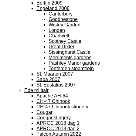
Berlijn 2009
Engeland 2008
Canterbury
Goodnestone
Wisley Garden
Londen
Chartwell
Scotney Castle
Great Dixter
Sissinghurst Castle
Merriments gardens
Pashley Manor gardens
Tenterden stoomtrein
St. Maarten 2007
Saba 2007
St. Eustatius 2007
Ede militair
Apache AH-64
CH-47 Chinook
CH-47 Chinook slingery
Cougar
Cougar slingery
APROC 2018 dag 1
APROC 2018 dag 2
Falcon Autumn 2022