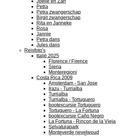
Joelle en Zan
Petra
Petra zwangerschap
Birgit zwangerschap
Rita en Janneke
Rosa
Jannie
Petra dans
Jules dans
Reisfoto's
Italië 2025
Florence / Firence
Siena
Monteregioni
Costa Rica 2009
Amsterdam - San Jose
Irazu - Turrialba
Turrialba
Turrialba - Tortuguero
bootexcursie Tortuguero
Tortuguero - La Fortuna
bootexcursie Caño Negro
La Fortuna - Rincon de la Vieja
Selvaturapark
Monteverde nevelwoud