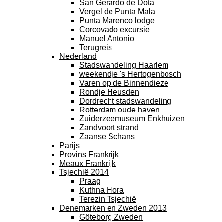
San Gerardo de Dota
Vergel de Punta Mala
Punta Marenco lodge
Corcovado excursie
Manuel Antonio
Terugreis
Nederland
Stadswandeling Haarlem
weekendje 's Hertogenbosch
Varen op de Binnendieze
Rondje Heusden
Dordrecht stadswandeling
Rotterdam oude haven
Zuiderzeemuseum Enkhuizen
Zandvoort strand
Zaanse Schans
Parijs
Provins Frankrijk
Meaux Frankrijk
Tsjechië 2014
Praag
Kuthna Hora
Terezin Tsjechië
Denemarken en Zweden 2013
Göteborg Zweden