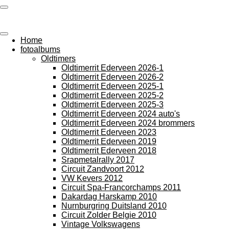
Ga
photos by Arie
direct
naar
de
Home
hoofdinhoud
fotoalbums
Oldtimers
Oldtimerrit Ederveen 2026-1
Oldtimerrit Ederveen 2026-2
Oldtimerrit Ederveen 2025-1
Oldtimerrit Ederveen 2025-2
Oldtimerrit Ederveen 2025-3
Oldtimerrit Ederveen 2024 auto's
Oldtimerrit Ederveen 2024 brommers
Oldtimerrit Ederveen 2023
Oldtimerrit Ederveen 2019
Oldtimerrit Ederveen 2018
Srapmetalrally 2017
Circuit Zandvoort 2012
VW Kevers 2012
Circuit Spa-Francorchamps 2011
Dakardag Harskamp 2010
Nurnburgring Duitsland 2010
Circuit Zolder Belgie 2010
Vintage Volkswagens