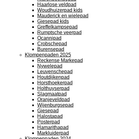
Haarlose veldpad
Woudhuizerpad kids
Mauderick en wielepad
Giesepad kids
Greffelkampsepad
Rumptsche veerpad
Ocannipad
Crobschepad
Burensepad
Klompenpaden 2025
Reckense Markepad
Nywelepad
Leuvenschepad
Houtdijkenpad
Horsthoekerpad
Holthuyserpad
Slagmaatpad
Oranjeveldpad
Wijenburgsepad
Giesepad
Halostapad
Posterpad
Hamarithapad
Markluiderpad
Klompenpaden 2024