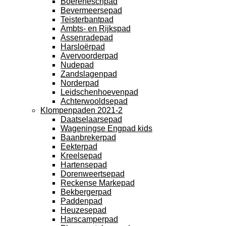
Boereneschpad
Bevermeersepad
Teisterbantpad
Ambts- en Rijkspad
Assenradepad
Harsloërpad
Avervoorderpad
Nudepad
Zandslagenpad
Norderpad
Leidschenhoevenpad
Achterwooldsepad
Klompenpaden 2021-2
Daatselaarsepad
Wageningse Engpad kids
Baanbrekerpad
Eekterpad
Kreelsepad
Hartensepad
Dorenweertsepad
Reckense Markepad
Bekbergerpad
Paddenpad
Heuzesepad
Harscamperpad