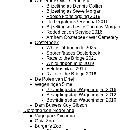
Oosterbeek War Cemetery
Bijzetting as Dennis Collier
Bijzetting as Steve Morgan
Poolse kranslegging 2019
Herbegrafenis / Reburial 2016
Bijzetting as Leslie Thomas Morgan
Rededication Service 2016
Arnhem Oosterbeek War Cemetery
Oosterbeek
White Ribbon mile 2025
Sporen/traces Oosterbeek
Race to the Bridge 2021
White ribbon mile 2019
Veldhospitaal 2016
Race to the Bridge 2016
De Polen van Driel
Wageningen 5 mei
Bevrijdingsdag Wageningen 2016
Bevrijdingsdag Wageningen 2012
Bevrijdingsdag Wageningen 2010
Dam Busters Guy Gibson
Dierenparken Nederland
Vogelpark Avifauna
Gaia Zoo
Burger's Zoo