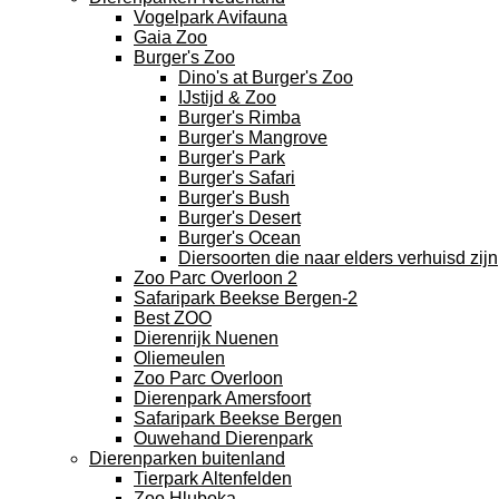
Vogelpark Avifauna
Gaia Zoo
Burger's Zoo
Dino's at Burger's Zoo
IJstijd & Zoo
Burger's Rimba
Burger's Mangrove
Burger's Park
Burger's Safari
Burger's Bush
Burger's Desert
Burger's Ocean
Diersoorten die naar elders verhuisd zijn
Zoo Parc Overloon 2
Safaripark Beekse Bergen-2
Best ZOO
Dierenrijk Nuenen
Oliemeulen
Zoo Parc Overloon
Dierenpark Amersfoort
Safaripark Beekse Bergen
Ouwehand Dierenpark
Dierenparken buitenland
Tierpark Altenfelden
Zoo Hluboka