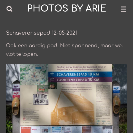
PHOTOS BY ARIE
Ga
direct
naar
de
Schaverensepad 12-05-2021
hoofdinhoud
Ook een aardig pad. Niet spannend, maar wel
vlot te lopen.