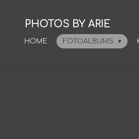
Ga
direct
PHOTOS BY ARIE
naar
de
HOME
FOTOALBUMS
hoofdinhoud