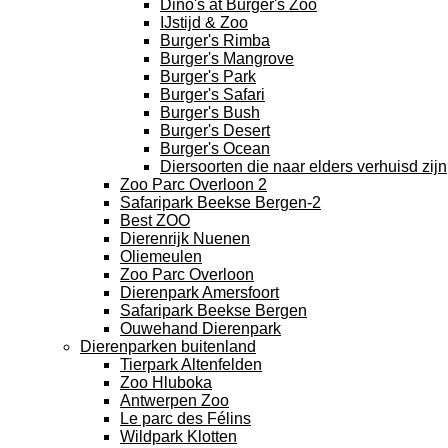
Dino's at Burger's Zoo
IJstijd & Zoo
Burger's Rimba
Burger's Mangrove
Burger's Park
Burger's Safari
Burger's Bush
Burger's Desert
Burger's Ocean
Diersoorten die naar elders verhuisd zijn
Zoo Parc Overloon 2
Safaripark Beekse Bergen-2
Best ZOO
Dierenrijk Nuenen
Oliemeulen
Zoo Parc Overloon
Dierenpark Amersfoort
Safaripark Beekse Bergen
Ouwehand Dierenpark
Dierenparken buitenland
Tierpark Altenfelden
Zoo Hluboka
Antwerpen Zoo
Le parc des Félins
Wildpark Klotten