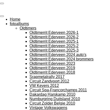
Ga
photos by Arie
direct
naar
de
Home
hoofdinhoud
fotoalbums
Oldtimers
Oldtimerrit Ederveen 2026-1
Oldtimerrit Ederveen 2026-2
Oldtimerrit Ederveen 2025-1
Oldtimerrit Ederveen 2025-2
Oldtimerrit Ederveen 2025-3
Oldtimerrit Ederveen 2024 auto's
Oldtimerrit Ederveen 2024 brommers
Oldtimerrit Ederveen 2023
Oldtimerrit Ederveen 2019
Oldtimerrit Ederveen 2018
Srapmetalrally 2017
Circuit Zandvoort 2012
VW Kevers 2012
Circuit Spa-Francorchamps 2011
Dakardag Harskamp 2010
Nurnburgring Duitsland 2010
Circuit Zolder Belgie 2010
Vintage Volkswagens