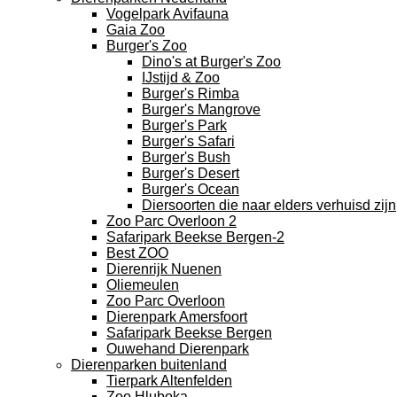
Vogelpark Avifauna
Gaia Zoo
Burger's Zoo
Dino's at Burger's Zoo
IJstijd & Zoo
Burger's Rimba
Burger's Mangrove
Burger's Park
Burger's Safari
Burger's Bush
Burger's Desert
Burger's Ocean
Diersoorten die naar elders verhuisd zijn
Zoo Parc Overloon 2
Safaripark Beekse Bergen-2
Best ZOO
Dierenrijk Nuenen
Oliemeulen
Zoo Parc Overloon
Dierenpark Amersfoort
Safaripark Beekse Bergen
Ouwehand Dierenpark
Dierenparken buitenland
Tierpark Altenfelden
Zoo Hluboka