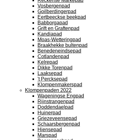
Reckense Markepad
Vosbergenpad
Goilberdingerpad
Eertbeeckse beekpad
Babborgapad
Grift en Graftenpad
Kandiapad
Moas-Wetteringpad
Braakhekke bultenpad
Benedeneindsepad
Cotlandenpad
Kelrepad
Dikke Torenpad
Laaksepad
't Percksepad
Klompenmakerspad
Klompenpaden 2022
Wageningse Engpad
Rijnstrangenpad
Doddendaelpad
Huinerpad
Griezeveensepad
Schaarsbergenpad
Hiensepad
Marspad