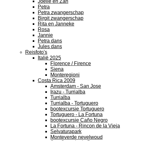
Joelle en Zan
Petra
Petra zwangerschap
Birgit zwangerschap
Rita en Janneke
Rosa
Jannie
Petra dans
Jules dans
Reisfoto's
Italië 2025
Florence / Firence
Siena
Monteregioni
Costa Rica 2009
Amsterdam - San Jose
Irazu - Turrialba
Turrialba
Turrialba - Tortuguero
bootexcursie Tortuguero
Tortuguero - La Fortuna
bootexcursie Caño Negro
La Fortuna - Rincon de la Vieja
Selvaturapark
Monteverde nevelwoud