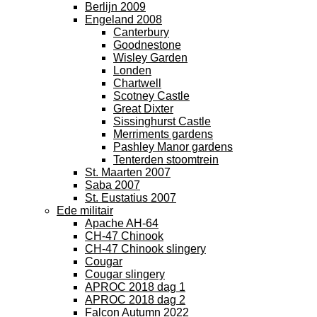
Berlijn 2009
Engeland 2008
Canterbury
Goodnestone
Wisley Garden
Londen
Chartwell
Scotney Castle
Great Dixter
Sissinghurst Castle
Merriments gardens
Pashley Manor gardens
Tenterden stoomtrein
St. Maarten 2007
Saba 2007
St. Eustatius 2007
Ede militair
Apache AH-64
CH-47 Chinook
CH-47 Chinook slingery
Cougar
Cougar slingery
APROC 2018 dag 1
APROC 2018 dag 2
Falcon Autumn 2022