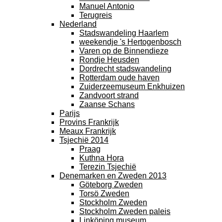
Manuel Antonio
Terugreis
Nederland
Stadswandeling Haarlem
weekendje 's Hertogenbosch
Varen op de Binnendieze
Rondje Heusden
Dordrecht stadswandeling
Rotterdam oude haven
Zuiderzeemuseum Enkhuizen
Zandvoort strand
Zaanse Schans
Parijs
Provins Frankrijk
Meaux Frankrijk
Tsjechië 2014
Praag
Kuthna Hora
Terezin Tsjechië
Denemarken en Zweden 2013
Göteborg Zweden
Torsö Zweden
Stockholm Zweden
Stockholm Zweden paleis
Linköping museum