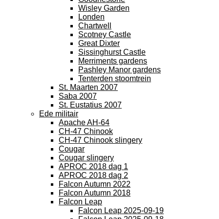
Wisley Garden
Londen
Chartwell
Scotney Castle
Great Dixter
Sissinghurst Castle
Merriments gardens
Pashley Manor gardens
Tenterden stoomtrein
St. Maarten 2007
Saba 2007
St. Eustatius 2007
Ede militair
Apache AH-64
CH-47 Chinook
CH-47 Chinook slingery
Cougar
Cougar slingery
APROC 2018 dag 1
APROC 2018 dag 2
Falcon Autumn 2022
Falcon Autumn 2018
Falcon Leap
Falcon Leap 2025-09-19