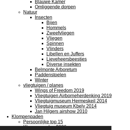
Blauwe Kamer
Omliggende dorpen
Natuur
Insecten
Bijen
Hommels
Zweefvliegen
Vliegen
Spinnen
Vlinders
Libellen en Juffers
Lieveheersbeestjes
Diverse insekten
Belmonte Arboretum
Paddenstoelen
Winter
vliegtuigen / planes
Wings of Freedom 2019
Vliegtuigen Airborneherdenking 2019
Vliegtuigmuseum Hermeskeil 2014
Vliegtuig museum Kbely 2014
Jan Hilgers airshow 2010
Klompenpaden
Persoonlijke top 15
Klompenpaden 2026