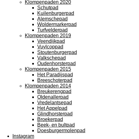
Klompenpaden 2020
Schutpad
Kuilenburgerpad
Alemschepad
Woldermarkerpad
Turfvelderpad
Klompenpaden 2019
Veendijkpad
Vuylcoppad
Stoutenburgerpad
Valkschepad
Oudenhorsterpad
Klompenpaden 2015
Het Paradijspad
Breeschoterpad
Klompenpaden 2014
Breukerengpad
Oldenallerpad
Vredelantsepad
Het Appelpad
Glindhorsterpad
Broekerpad
Beek- en bultpad
Doesburgermolenpad
Instagram