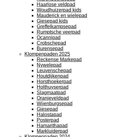
Haarlose veldpad
Woudhuizerpad kids
Mauderick en wielepad
Giesepad kids
Greffelkampsepad
Rumptsche veerpad
Ocannipad
Crobschepad
Burensepad
Klompenpaden 2025
Reckense Markepad
Nywelepad
Leuvenschepad
Houtdijkenpad
Horsthoekerpad
Holthuyserpad
Slagmaatpad
Oranjeveldpad
Wijenburgsepad
Giesepad
Halostapad
Posterpad
Hamarithapad
Markluiderpad
Klompenpaden 2024