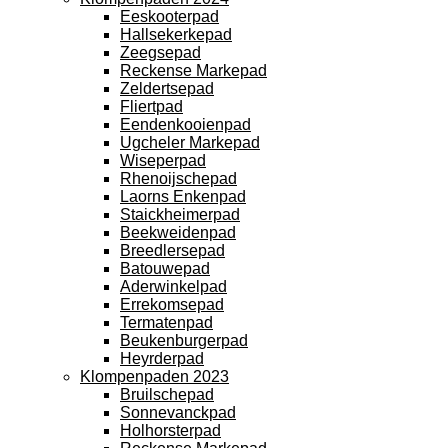
Eeskooterpad
Hallsekerkepad
Zeegsepad
Reckense Markepad
Zeldertsepad
Fliertpad
Eendenkooienpad
Ugcheler Markepad
Wiseperpad
Rhenoijschepad
Laorns Enkenpad
Staickheimerpad
Beekweidenpad
Breedlersepad
Batouwepad
Aderwinkelpad
Errekomsepad
Termatenpad
Beukenburgerpad
Heyrderpad
Klompenpaden 2023
Bruilschepad
Sonnevanckpad
Holhorsterpad