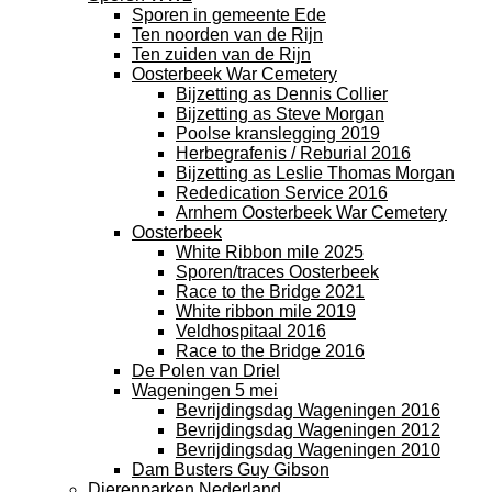
Sporen in gemeente Ede
Ten noorden van de Rijn
Ten zuiden van de Rijn
Oosterbeek War Cemetery
Bijzetting as Dennis Collier
Bijzetting as Steve Morgan
Poolse kranslegging 2019
Herbegrafenis / Reburial 2016
Bijzetting as Leslie Thomas Morgan
Rededication Service 2016
Arnhem Oosterbeek War Cemetery
Oosterbeek
White Ribbon mile 2025
Sporen/traces Oosterbeek
Race to the Bridge 2021
White ribbon mile 2019
Veldhospitaal 2016
Race to the Bridge 2016
De Polen van Driel
Wageningen 5 mei
Bevrijdingsdag Wageningen 2016
Bevrijdingsdag Wageningen 2012
Bevrijdingsdag Wageningen 2010
Dam Busters Guy Gibson
Dierenparken Nederland