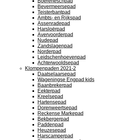
Boereneschpad
Bevermeersepad
Teisterbantpad
Ambts- en Rijkspad
Assenradepad
Harsloërpad
Avervoorderpad
Nudepad
Zandslagenpad
Norderpad
Leidschenhoevenpad
Achterwooldsepad
Klompenpaden 2021-2
Daatselaarsepad
Wageningse Engpad kids
Baanbrekerpad
Eekterpad
Kreelsepad
Hartensepad
Dorenweertsepad
Reckense Markepad
Bekbergerpad
Paddenpad
Heuzesepad
Harscamperpad