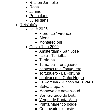
Rita en Janneke
Rosa
Jannie
Petra dans
Jules dans
Reisfoto's
Italië 2025
Florence / Firence
Siena
Monteregioni
Costa Rica 2009
Amsterdam - San Jose
Irazu - Turrialba
Turrialba
Turrialba - Tortuguero
bootexcursie Tortuguero
Tortuguero - La Fortuna
bootexcursie Caño Negro
La Fortuna - Rincon de la Vieja
Selvaturapark
Monteverde nevelwoud
San Gerardo de Dota
Vergel de Punta Mala
Punta Marenco lodge
Corcovado excursie