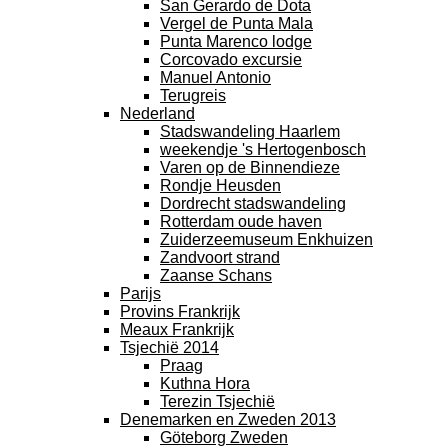
San Gerardo de Dota
Vergel de Punta Mala
Punta Marenco lodge
Corcovado excursie
Manuel Antonio
Terugreis
Nederland
Stadswandeling Haarlem
weekendje 's Hertogenbosch
Varen op de Binnendieze
Rondje Heusden
Dordrecht stadswandeling
Rotterdam oude haven
Zuiderzeemuseum Enkhuizen
Zandvoort strand
Zaanse Schans
Parijs
Provins Frankrijk
Meaux Frankrijk
Tsjechië 2014
Praag
Kuthna Hora
Terezin Tsjechië
Denemarken en Zweden 2013
Göteborg Zweden