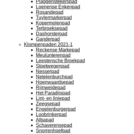
Plaggenstekerspad
Loenense Enkenpad
Rosandepad
Tuylermarkerpad
Kopermolenpad
Terbroeksepad
Dashorsterpad
Ganderpad
Klompenpaden 2021-1
Reckense Markepad
Meulunterenpad
Leestensche Broekpad
Stoetwegenpad
Nesserpad
Netelenburchpad
Hoenwaardsepad
Rijnweidepad
Het Paradijspad
Lint- en liniepad
Zeegsepad
Engelenburgerpad
Loobrinkerpad
Albapad
Schaverensepad
Snorrenhoefpad