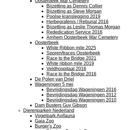
Oosterbeek War Cemetery
Bijzetting as Dennis Collier
Bijzetting as Steve Morgan
Poolse kranslegging 2019
Herbegrafenis / Reburial 2016
Bijzetting as Leslie Thomas Morgan
Rededication Service 2016
Arnhem Oosterbeek War Cemetery
Oosterbeek
White Ribbon mile 2025
Sporen/traces Oosterbeek
Race to the Bridge 2021
White ribbon mile 2019
Veldhospitaal 2016
Race to the Bridge 2016
De Polen van Driel
Wageningen 5 mei
Bevrijdingsdag Wageningen 2016
Bevrijdingsdag Wageningen 2012
Bevrijdingsdag Wageningen 2010
Dam Busters Guy Gibson
Dierenparken Nederland
Vogelpark Avifauna
Gaia Zoo
Burger's Zoo