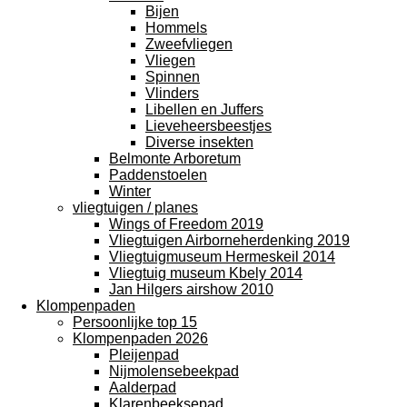
Bijen
Hommels
Zweefvliegen
Vliegen
Spinnen
Vlinders
Libellen en Juffers
Lieveheersbeestjes
Diverse insekten
Belmonte Arboretum
Paddenstoelen
Winter
vliegtuigen / planes
Wings of Freedom 2019
Vliegtuigen Airborneherdenking 2019
Vliegtuigmuseum Hermeskeil 2014
Vliegtuig museum Kbely 2014
Jan Hilgers airshow 2010
Klompenpaden
Persoonlijke top 15
Klompenpaden 2026
Pleijenpad
Nijmolensebeekpad
Aalderpad
Klarenbeeksepad