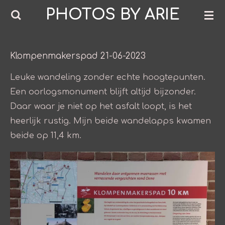
PHOTOS BY ARIE
Ga
direct
naar
de
Klompenmakerspad 21-06-2023
hoofdinhoud
Leuke wandeling zonder echte hoogtepunten.
Een oorlogsmonument blijft altijd bijzonder.
Daar waar je niet op het asfalt loopt, is het
heerlijk rustig. Mijn beide wandelapps kwamen
beide op 11,4 km.