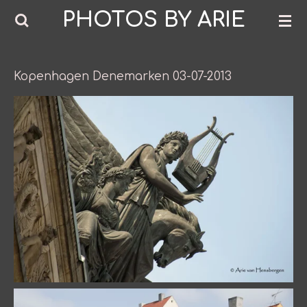
PHOTOS BY ARIE
Ga
direct
naar
de
Kopenhagen Denemarken 03-07-2013
hoofdinhoud