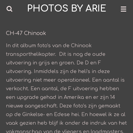
PHOTOS BY ARIE
Ga
direct
naar
de
CH-47 Chinook
hoofdinhoud
In dit album foto's van de Chinook
transporthelikopter. Dit is nog de oude
uitvoering in grijs en groen. De D en F
uitvoering. Inmiddels zijn de heli's in deze
uitvoering niet meer operationeel. Een aantal is
verkocht. Een aantal, de F uitvoering hebben
een upgrade gehad in Amerika en er zijn 14
nieuwe aangeschaft. Deze foto's zijn gemaakt
op de Ginkelse- en Edese hei. En hoewel ik ze al
vaak gezien heb blijf ik onder de indruk van het
vakmanschap van de vliegers en loadmasters.