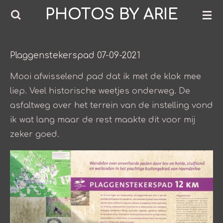
PHOTOS BY ARIE
Ga
direct
naar
de
Plaggenstekerspad 07-09-2021
hoofdinhoud
Mooi afwisselend pad dat ik met de klok mee
liep. Veel historische weetjes onderweg. De
asfaltweg over het terrein van de instelling vond
ik wat lang maar de rest maakte dit voor mij
zeker goed.