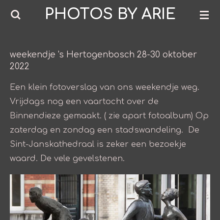
PHOTOS BY ARIE
Ga
direct
naar
de
weekendje 's Hertogenbosch 28-30 oktober
2022
hoofdinhoud
Een klein fotoverslag van ons weekendje weg.
Vrijdags nog een vaartocht over de
Binnendieze gemaakt. ( zie apart fotoalbum) Op
zaterdag en zondag een stadswandeling. De
Sint-Janskathedraal is zeker een bezoekje
waard. De vele gevelstenen.