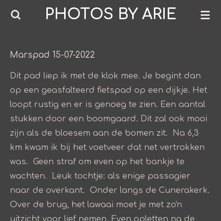
PHOTOS BY ARIE
Ga
direct
naar
de
Marspad 15-07-2022
hoofdinhoud
Dit pad liep ik met de klok mee. Je begint dan
op een geasfalteerd fietspad op een dijkje. Het
loopt rustig en er is genoeg te zien. Een aantal
stukken door een boomgaard. Dit zal ook mooi
zijn als de bloesem aan de bomen zit. Na 6,3
km kwam ik bij het voetveer dat net vertrokken
was. Geen straf om even op het bankje te
wachten. Leuk tochtje: als enige passagier
naar de overkant. Onder langs de Cunerakerk.
Over de brug, het lawaai moet je met zo'n
uitzicht voor lief nemen. Even opletten na de