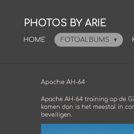
Ga
direct
PHOTOS BY ARIE
naar
de
HOME
FOTOALBUMS
hoofdinhoud
Apache AH-64
Apache AH-64 training op de Gin
komen dan is het meestal in co
beveiligen.