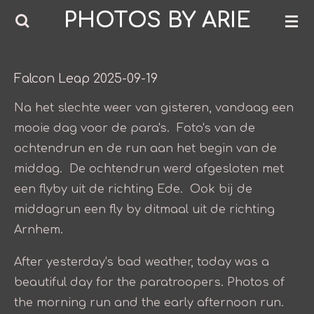
PHOTOS BY ARIE
Ga
direct
naar
de
Falcon Leap 2025-09-19
hoofdinhoud
Na het slechte weer van gisteren, vandaag een
mooie dag voor de para's. Foto's van de
ochtendrun en de run aan het begin van de
middag. De ochtendrun werd afgesloten met
een flyby uit de richting Ede. Ook bij de
middagrun een fly by ditmaal uit de richting
Arnhem.
After yesterday's bad weather, today was a
beautiful day for the paratroopers. Photos of
the morning run and the early afternoon run.