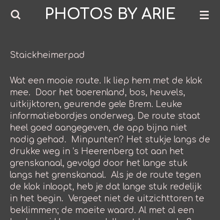
PHOTOS BY ARIE
Ga
direct
naar
de
Staickheimerpad
hoofdinhoud
Wat een mooie route. Ik liep hem met de klok
mee. Door het boerenland, bos, heuvels,
uitkijktoren, geurende gele Brem. Leuke
informatiebordjes onderweg. De route staat
heel goed aangegeven, de app bijna niet
nodig gehad. Minpunten? Het stukje langs de
drukke weg in 's Heerenberg tot aan het
grenskanaal, gevolgd door het lange stuk
langs het grenskanaal. Als je de route tegen
de klok inloopt, heb je dat lange stuk redelijk
in het begin. Vergeet niet de uitzichttoren te
beklimmen; de moeite waard. Al met al een