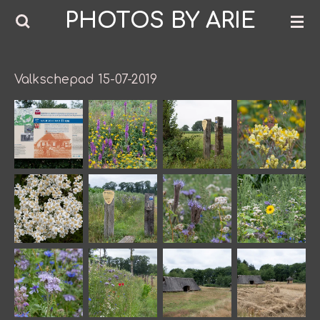
PHOTOS BY ARIE
Ga
direct
naar
de
Valkschepad 15-07-2019
hoofdinhoud