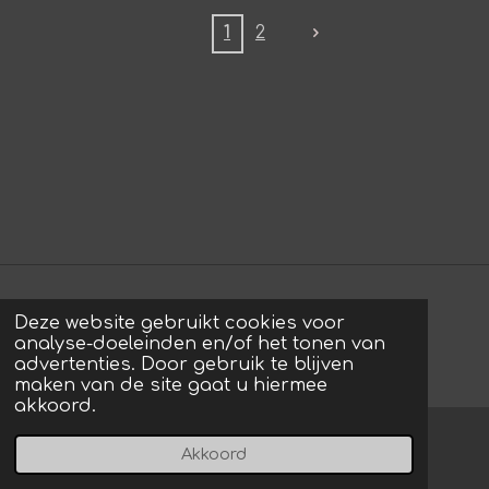
1
2
Deze website gebruikt cookies voor
© 2022 - 2026 photos by Arie
analyse-doeleinden en/of het tonen van
Powered by
JouwWeb
advertenties. Door gebruik te blijven
maken van de site gaat u hiermee
akkoord.
Akkoord
E-mailadres
Instagram