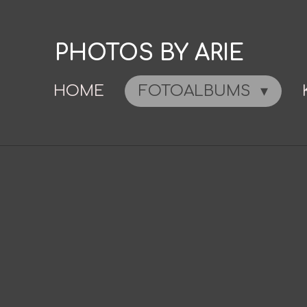
Ga
direct
PHOTOS BY ARIE
naar
de
HOME
FOTOALBUMS
hoofdinhoud