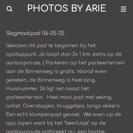
PHOTOS BY ARIE
Ga
direct
naar
de
Slagmaatpad 06-05-25
hoofdinhoud
Gekozen dit pad te beginnen bij het
opstappunt. Je loopt dan 2x 1 km. extra op de
aanlooproute. ( Parkeren op het parkeerterrein
aan de Binnenweg is gratis. Vooraf even
gekeken, de Binnenweg is heel lang.
Huisnummer 26 ligt net naast het
parkeerterrein. Heel mooi pad met weinig
asfalt. Overstapjes, bruggetjes, langs akkers.
Een echt klompenpad gevoel. Wel even op de
app lopen want bij het "keerlusje" op de
aanlooproute ontbreekt m.i. een bordje.