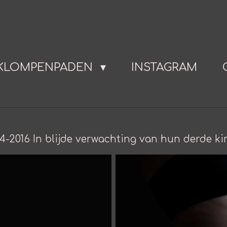
KLOMPENPADEN
INSTAGRAM
-2016 In blijde verwachting van hun derde kin