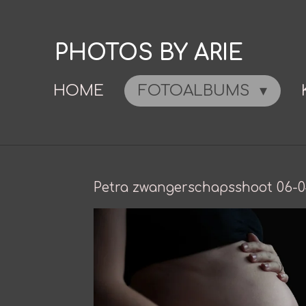
Ga
direct
PHOTOS BY ARIE
naar
de
HOME
FOTOALBUMS
hoofdinhoud
Petra zwangerschapsshoot 06-04