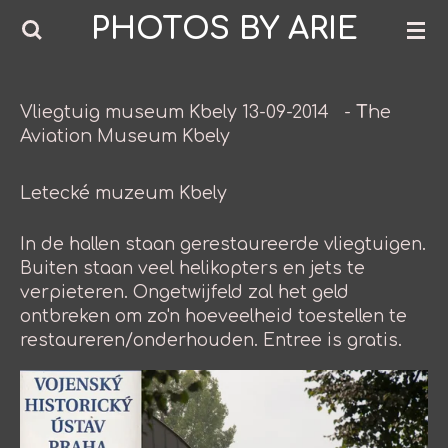
PHOTOS BY ARIE
Ga
direct
naar
de
Vliegtuig museum Kbely 13-09-2014 -
T
he
Aviation Museum Kbely
hoofdinhoud
Letecké muzeum Kbely
In de hallen staan gerestaureerde vliegtuigen.
Buiten staan veel helikopters en jets te
verpieteren. Ongetwijfeld zal het geld
ontbreken om zo'n hoeveelheid toestellen te
restaureren/onderhouden. Entree is gratis.