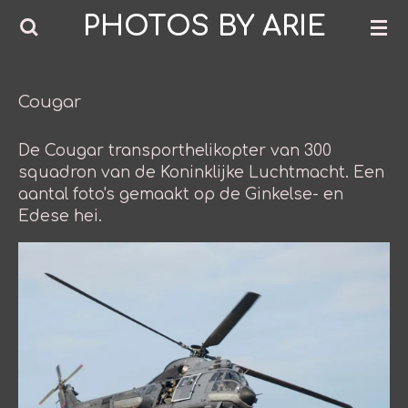
PHOTOS BY ARIE
Ga
direct
naar
de
Cougar
hoofdinhoud
De Cougar transporthelikopter van 300
squadron van de Koninklijke Luchtmacht. Een
aantal foto's gemaakt op de Ginkelse- en
Edese hei.