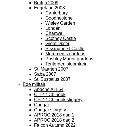
Berlijn 2009
Engeland 2008
Canterbury
Goodnestone
Wisley Garden
Londen
Chartwell
Scotney Castle
Great Dixter
Sissinghurst Castle
Merriments gardens
Pashley Manor gardens
Tenterden stoomtrein
St. Maarten 2007
Saba 2007
St. Eustatius 2007
Ede militair
Apache AH-64
CH-47 Chinook
CH-47 Chinook slingery
Cougar
Cougar slingery
APROC 2018 dag 1
APROC 2018 dag 2
Falcon Autumn 2022