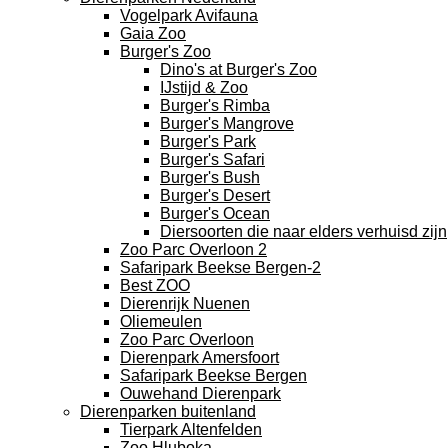
Vogelpark Avifauna
Gaia Zoo
Burger's Zoo
Dino's at Burger's Zoo
IJstijd & Zoo
Burger's Rimba
Burger's Mangrove
Burger's Park
Burger's Safari
Burger's Bush
Burger's Desert
Burger's Ocean
Diersoorten die naar elders verhuisd zijn
Zoo Parc Overloon 2
Safaripark Beekse Bergen-2
Best ZOO
Dierenrijk Nuenen
Oliemeulen
Zoo Parc Overloon
Dierenpark Amersfoort
Safaripark Beekse Bergen
Ouwehand Dierenpark
Dierenparken buitenland
Tierpark Altenfelden
Zoo Hluboka