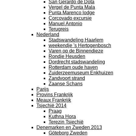
San Gerardo de Dota
Vergel de Punta Mala
Punta Marenco lodge
Corcovado excursie
Manuel Antonio
Terugreis
Nederland
Stadswandeling Haarlem
weekendje 's Hertogenbosch
Varen op de Binnendieze
Rondje Heusden
Dordrecht stadswandeling
Rotterdam oude haven
Zuiderzeemuseum Enkhuizen
Zandvoort strand
Zaanse Schans
Parijs
Provins Frankrijk
Meaux Frankrijk
Tsjechië 2014
Praag
Kuthna Hora
Terezin Tsjechië
Denemarken en Zweden 2013
Göteborg Zweden