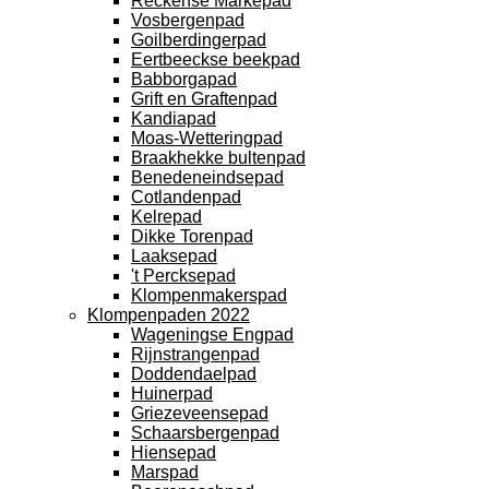
Reckense Markepad
Vosbergenpad
Goilberdingerpad
Eertbeeckse beekpad
Babborgapad
Grift en Graftenpad
Kandiapad
Moas-Wetteringpad
Braakhekke bultenpad
Benedeneindsepad
Cotlandenpad
Kelrepad
Dikke Torenpad
Laaksepad
't Percksepad
Klompenmakerspad
Klompenpaden 2022
Wageningse Engpad
Rijnstrangenpad
Doddendaelpad
Huinerpad
Griezeveensepad
Schaarsbergenpad
Hiensepad
Marspad