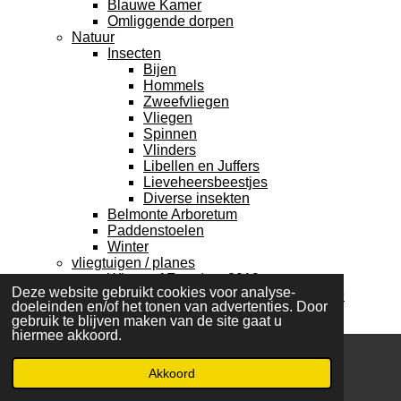
Blauwe Kamer
Omliggende dorpen
Natuur
Insecten
Bijen
Hommels
Zweefvliegen
Vliegen
Spinnen
Vlinders
Libellen en Juffers
Lieveheersbeestjes
Diverse insekten
Belmonte Arboretum
Paddenstoelen
Winter
vliegtuigen / planes
Wings of Freedom 2019
Deze website gebruikt cookies voor analyse-
Vliegtuigen Airborneherdenking 2019
doeleinden en/of het tonen van advertenties. Door
Vliegtuigmuseum Hermeskeil 2014
gebruik te blijven maken van de site gaat u
Vliegtuig museum Kbely 2014
hiermee akkoord.
Jan Hilgers airshow 2010
Klompenpaden
Akkoord
Persoonlijke top 15
E-mailadres
Instagram
Klompenpaden 2026