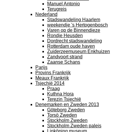
Manuel Antonio
Terugreis
Nederland
Stadswandeling Haarlem
weekendje 's Hertogenbosch
Varen op de Binnendieze
Rondje Heusden
Dordrecht stadswandeling
Rotterdam oude haven
Zuiderzeemuseum Enkhuizen
Zandvoort strand
Zaanse Schans
Parijs
Provins Frankrijk
Meaux Frankrijk
Tsjechië 2014
Praag
Kuthna Hora
Terezin Tsjechië
Denemarken en Zweden 2013
Göteborg Zweden
Torsö Zweden
Stockholm Zweden
Stockholm Zweden paleis
Linköping museum