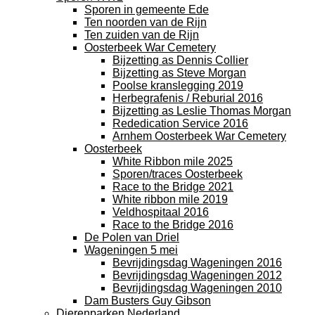
Sporen in gemeente Ede
Ten noorden van de Rijn
Ten zuiden van de Rijn
Oosterbeek War Cemetery
Bijzetting as Dennis Collier
Bijzetting as Steve Morgan
Poolse kranslegging 2019
Herbegrafenis / Reburial 2016
Bijzetting as Leslie Thomas Morgan
Rededication Service 2016
Arnhem Oosterbeek War Cemetery
Oosterbeek
White Ribbon mile 2025
Sporen/traces Oosterbeek
Race to the Bridge 2021
White ribbon mile 2019
Veldhospitaal 2016
Race to the Bridge 2016
De Polen van Driel
Wageningen 5 mei
Bevrijdingsdag Wageningen 2016
Bevrijdingsdag Wageningen 2012
Bevrijdingsdag Wageningen 2010
Dam Busters Guy Gibson
Dierenparken Nederland