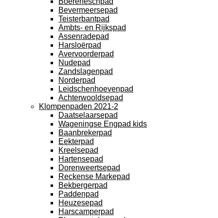
Boereneschpad
Bevermeersepad
Teisterbantpad
Ambts- en Rijkspad
Assenradepad
Harsloërpad
Avervoorderpad
Nudepad
Zandslagenpad
Norderpad
Leidschenhoevenpad
Achterwooldsepad
Klompenpaden 2021-2
Daatselaarsepad
Wageningse Engpad kids
Baanbrekerpad
Eekterpad
Kreelsepad
Hartensepad
Dorenweertsepad
Reckense Markepad
Bekbergerpad
Paddenpad
Heuzesepad
Harscamperpad