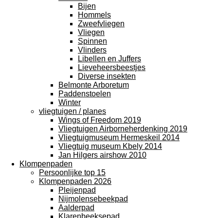
Bijen
Hommels
Zweefvliegen
Vliegen
Spinnen
Vlinders
Libellen en Juffers
Lieveheersbeestjes
Diverse insekten
Belmonte Arboretum
Paddenstoelen
Winter
vliegtuigen / planes
Wings of Freedom 2019
Vliegtuigen Airborneherdenking 2019
Vliegtuigmuseum Hermeskeil 2014
Vliegtuig museum Kbely 2014
Jan Hilgers airshow 2010
Klompenpaden
Persoonlijke top 15
Klompenpaden 2026
Pleijenpad
Nijmolensebeekpad
Aalderpad
Klarenbeeksepad