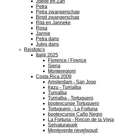
Joelle en Zan
Petra
Petra zwangerschap
Birgit zwangerschap
Rita en Janneke
Rosa
Jannie
Petra dans
Jules dans
Reisfoto's
Italië 2025
Florence / Firence
Siena
Monteregioni
Costa Rica 2009
Amsterdam - San Jose
Irazu - Turrialba
Turrialba
Turrialba - Tortuguero
bootexcursie Tortuguero
Tortuguero - La Fortuna
bootexcursie Caño Negro
La Fortuna - Rincon de la Vieja
Selvaturapark
Monteverde nevelwoud