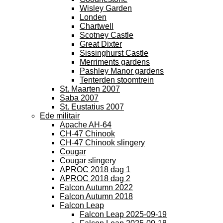
Wisley Garden
Londen
Chartwell
Scotney Castle
Great Dixter
Sissinghurst Castle
Merriments gardens
Pashley Manor gardens
Tenterden stoomtrein
St. Maarten 2007
Saba 2007
St. Eustatius 2007
Ede militair
Apache AH-64
CH-47 Chinook
CH-47 Chinook slingery
Cougar
Cougar slingery
APROC 2018 dag 1
APROC 2018 dag 2
Falcon Autumn 2022
Falcon Autumn 2018
Falcon Leap
Falcon Leap 2025-09-19