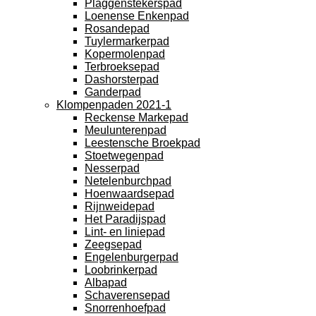
Plaggenstekerspad
Loenense Enkenpad
Rosandepad
Tuylermarkerpad
Kopermolenpad
Terbroeksepad
Dashorsterpad
Ganderpad
Klompenpaden 2021-1
Reckense Markepad
Meulunterenpad
Leestensche Broekpad
Stoetwegenpad
Nesserpad
Netelenburchpad
Hoenwaardsepad
Rijnweidepad
Het Paradijspad
Lint- en liniepad
Zeegsepad
Engelenburgerpad
Loobrinkerpad
Albapad
Schaverensepad
Snorrenhoefpad