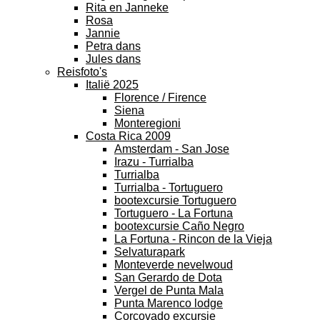
Rita en Janneke
Rosa
Jannie
Petra dans
Jules dans
Reisfoto's
Italië 2025
Florence / Firence
Siena
Monteregioni
Costa Rica 2009
Amsterdam - San Jose
Irazu - Turrialba
Turrialba
Turrialba - Tortuguero
bootexcursie Tortuguero
Tortuguero - La Fortuna
bootexcursie Caño Negro
La Fortuna - Rincon de la Vieja
Selvaturapark
Monteverde nevelwoud
San Gerardo de Dota
Vergel de Punta Mala
Punta Marenco lodge
Corcovado excursie