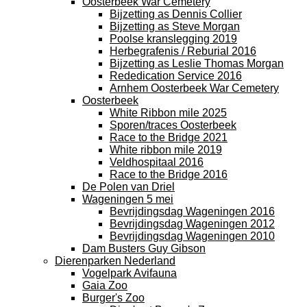
Oosterbeek War Cemetery
Bijzetting as Dennis Collier
Bijzetting as Steve Morgan
Poolse kranslegging 2019
Herbegrafenis / Reburial 2016
Bijzetting as Leslie Thomas Morgan
Rededication Service 2016
Arnhem Oosterbeek War Cemetery
Oosterbeek
White Ribbon mile 2025
Sporen/traces Oosterbeek
Race to the Bridge 2021
White ribbon mile 2019
Veldhospitaal 2016
Race to the Bridge 2016
De Polen van Driel
Wageningen 5 mei
Bevrijdingsdag Wageningen 2016
Bevrijdingsdag Wageningen 2012
Bevrijdingsdag Wageningen 2010
Dam Busters Guy Gibson
Dierenparken Nederland
Vogelpark Avifauna
Gaia Zoo
Burger's Zoo