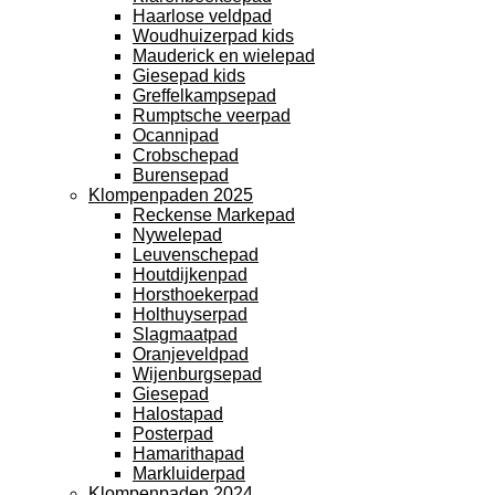
Haarlose veldpad
Woudhuizerpad kids
Mauderick en wielepad
Giesepad kids
Greffelkampsepad
Rumptsche veerpad
Ocannipad
Crobschepad
Burensepad
Klompenpaden 2025
Reckense Markepad
Nywelepad
Leuvenschepad
Houtdijkenpad
Horsthoekerpad
Holthuyserpad
Slagmaatpad
Oranjeveldpad
Wijenburgsepad
Giesepad
Halostapad
Posterpad
Hamarithapad
Markluiderpad
Klompenpaden 2024