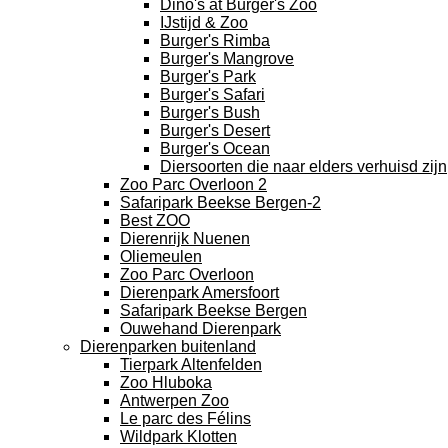
Dino's at Burger's Zoo
IJstijd & Zoo
Burger's Rimba
Burger's Mangrove
Burger's Park
Burger's Safari
Burger's Bush
Burger's Desert
Burger's Ocean
Diersoorten die naar elders verhuisd zijn
Zoo Parc Overloon 2
Safaripark Beekse Bergen-2
Best ZOO
Dierenrijk Nuenen
Oliemeulen
Zoo Parc Overloon
Dierenpark Amersfoort
Safaripark Beekse Bergen
Ouwehand Dierenpark
Dierenparken buitenland
Tierpark Altenfelden
Zoo Hluboka
Antwerpen Zoo
Le parc des Félins
Wildpark Klotten