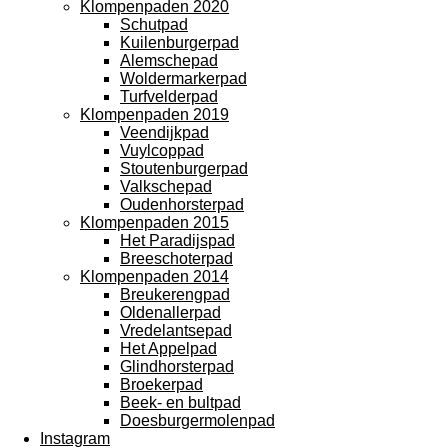
Klompenpaden 2020
Schutpad
Kuilenburgerpad
Alemschepad
Woldermarkerpad
Turfvelderpad
Klompenpaden 2019
Veendijkpad
Vuylcoppad
Stoutenburgerpad
Valkschepad
Oudenhorsterpad
Klompenpaden 2015
Het Paradijspad
Breeschoterpad
Klompenpaden 2014
Breukerengpad
Oldenallerpad
Vredelantsepad
Het Appelpad
Glindhorsterpad
Broekerpad
Beek- en bultpad
Doesburgermolenpad
Instagram