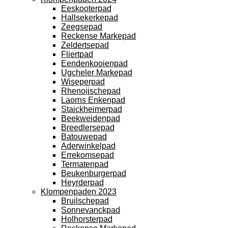
Eeskooterpad
Hallsekerkepad
Zeegsepad
Reckense Markepad
Zeldertsepad
Fliertpad
Eendenkooienpad
Ugcheler Markepad
Wiseperpad
Rhenoijschepad
Laorns Enkenpad
Staickheimerpad
Beekweidenpad
Breedlersepad
Batouwepad
Aderwinkelpad
Errekomsepad
Termatenpad
Beukenburgerpad
Heyrderpad
Klompenpaden 2023
Bruilschepad
Sonnevanckpad
Holhorsterpad