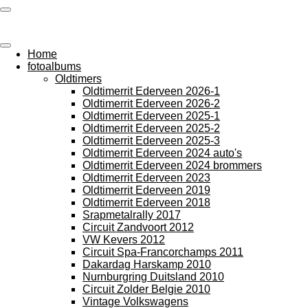
Ga
photos by Arie
direct
naar
de
Home
hoofdinhoud
fotoalbums
Oldtimers
Oldtimerrit Ederveen 2026-1
Oldtimerrit Ederveen 2026-2
Oldtimerrit Ederveen 2025-1
Oldtimerrit Ederveen 2025-2
Oldtimerrit Ederveen 2025-3
Oldtimerrit Ederveen 2024 auto's
Oldtimerrit Ederveen 2024 brommers
Oldtimerrit Ederveen 2023
Oldtimerrit Ederveen 2019
Oldtimerrit Ederveen 2018
Srapmetalrally 2017
Circuit Zandvoort 2012
VW Kevers 2012
Circuit Spa-Francorchamps 2011
Dakardag Harskamp 2010
Nurnburgring Duitsland 2010
Circuit Zolder Belgie 2010
Vintage Volkswagens