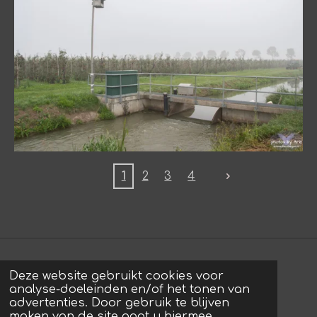
1
2
3
4
Deze website gebruikt cookies voor
© 2022 - 2026 photos by Arie
analyse-doeleinden en/of het tonen van
Powered by
JouwWeb
advertenties. Door gebruik te blijven
maken van de site gaat u hiermee