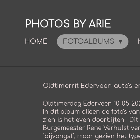
Ga
direct
PHOTOS BY ARIE
naar
de
HOME
FOTOALBUMS
hoofdinhoud
Oldtimerrit Ederveen auto's e
Oldtimerdag Ederveen 10-05-2025
In dit album alleen de foto's van
zien is het even doorbijten. Dit
Burgemeester Rene Verhulst verr
"bijvangst", maar gezien het ty