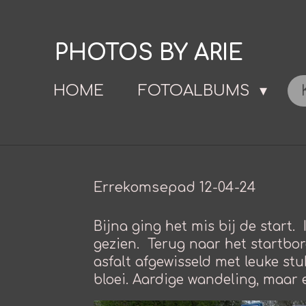
Ga
direct
PHOTOS BY ARIE
naar
de
HOME
FOTOALBUMS
hoofdinhoud
Errekomsepad 12-04-24
Bijna ging het mis bij de start.
gezien. Terug naar het startbord
asfalt afgewisseld met leuke s
bloei. Aardige wandeling, maar