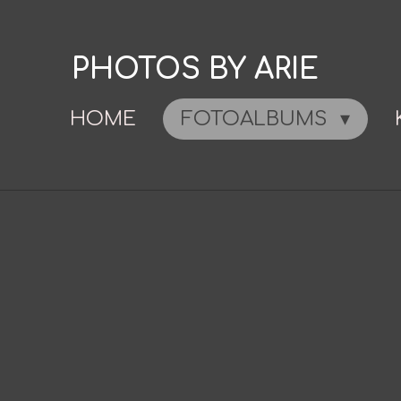
Ga
direct
PHOTOS BY ARIE
naar
de
HOME
FOTOALBUMS
hoofdinhoud