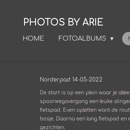
Ga
direct
PHOTOS BY ARIE
naar
de
HOME
FOTOALBUMS
hoofdinhoud
Norderpad 14-05-2022
De start is op een plein waar je al
spoorwegovergang een leuke slinger
fietspad. Even opletten want de rou
bosje. Daarna een lang fietspad en 
gezichten.