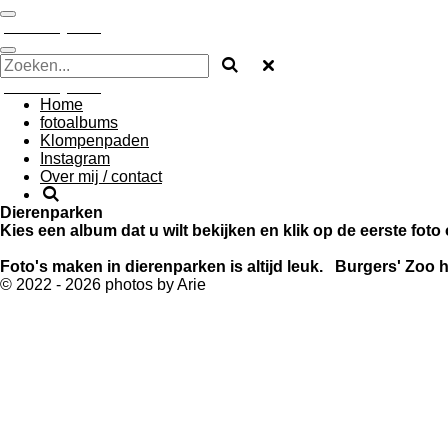
Ga
photos by Arie
direct
naar
de
photos by Arie
hoofdinhoud
Home
fotoalbums
Klompenpaden
Instagram
Over mij / contact
Dierenparken
Kies een album dat u wilt bekijken en klik op de eerste foto
Foto's maken in dierenparken is altijd leuk. Burgers' Zoo 
© 2022 - 2026 photos by Arie