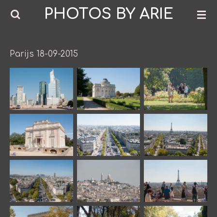
PHOTOS BY ARIE
Ga
direct
naar
de
Parijs 18-09-2015
hoofdinhoud