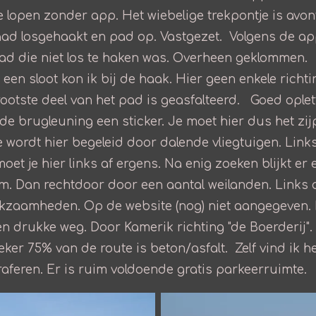
t te lopen zonder app. Het wiebelige trekpontje is avo
aad losgehaakt en pad op. Vastgezet. Volgens de ap
aad die niet los te haken was. Overheen geklommen.
en sloot kon ik bij de haak. Hier geen enkele richt
ootste deel van het pad is geasfalteerd. Goed oplett
de brugleuning een sticker. Je moet hier dus het z
e wordt hier begeleid door dalende vliegtuigen. Link
et je hier links af ergens. Na enig zoeken blijkt er
klim. Dan rechtdoor door een aantal weilanden. Links 
zaamheden. Op de website (nog) niet aangegeven. I
en drukke weg. Door Kamerik richting "de Boerderij"
ker 75% van de route is beton/asfalt. Zelf vind ik het
aferen. Er is ruim voldoende gratis parkeerruimte.