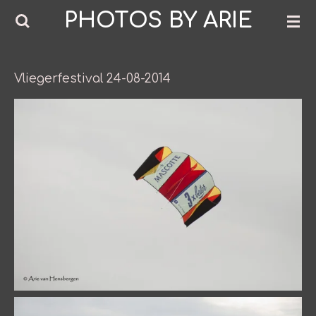
PHOTOS BY ARIE
Ga
direct
naar
de
Vliegerfestival 24-08-2014
hoofdinhoud