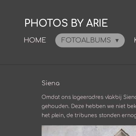
Ga
direct
PHOTOS BY ARIE
naar
de
HOME
FOTOALBUMS
hoofdinhoud
Siena
Omdat ons logeeradres vlakbij Siena
gehouden. Deze hebben we niet beke
het plein, de tribunes stonden ernog