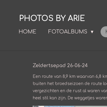
Ga
direct
PHOTOS BY ARIE
naar
de
HOME
FOTOALBUMS
hoofdinhoud
Zeldertsepad 26-06-24
Een route van 8,9 km waarvan 6,8 km 
buiten het broedseizoen de route lo
vergezichten en de rust al waren va
heel stil kan zijn. De weggetjes war