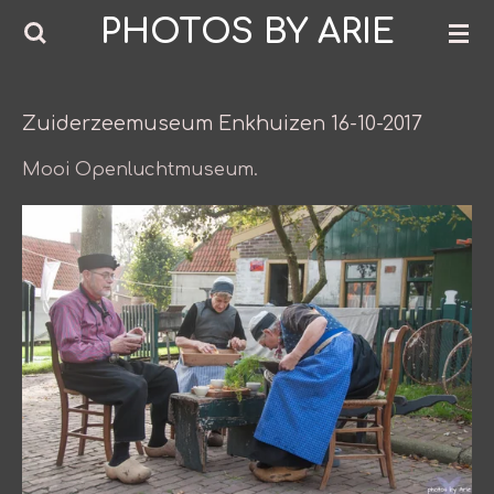
PHOTOS BY ARIE
Ga
direct
naar
de
Zuiderzeemuseum Enkhuizen 16-10-2017
hoofdinhoud
Mooi Openluchtmuseum.