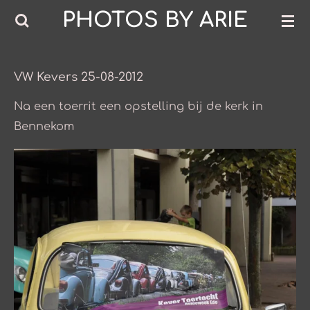
PHOTOS BY ARIE
Ga
direct
naar
de
VW Kevers 25-08-2012
hoofdinhoud
Na een toerrit een opstelling bij de kerk in
Bennekom