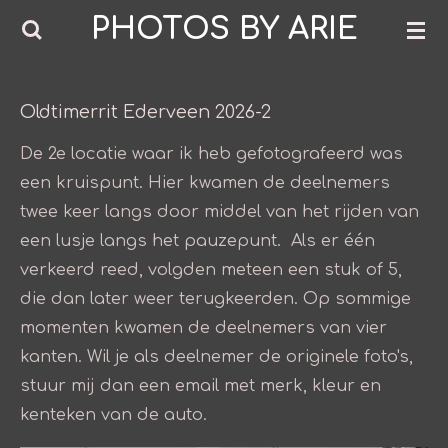
PHOTOS BY ARIE
Ga
direct
naar
de
Oldtimerrit Ederveen 2026-2
hoofdinhoud
De 2e locatie waar ik heb gefotografeerd was
een kruispunt. Hier kwamen de deelnemers
twee keer langs door middel van het rijden van
een lusje langs het pauzepunt. Als er één
verkeerd reed, volgden meteen een stuk of 5,
die dan later weer terugkeerden. Op sommige
momenten kwamen de deelnemers van vier
kanten. Wil je als deelnemer de originele foto's,
stuur mij dan een email met merk, kleur en
kenteken van de auto.