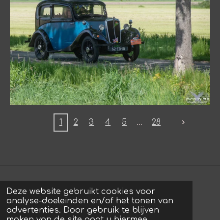
1
2
3
4
5
28
Deze website gebruikt cookies voor
© 2022 - 2026 photos by Arie
analyse-doeleinden en/of het tonen van
Powered by
JouwWeb
advertenties. Door gebruik te blijven
maken van de site gaat u hiermee