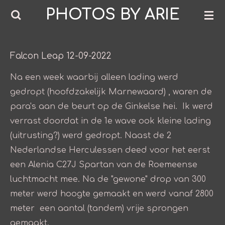
PHOTOS BY ARIE
Ga
direct
naar
de
Falcon Leap 12-09-2022
hoofdinhoud
Na een week waarbij alleen lading werd
gedropt (hoofdzakelijk Marnewaard) , waren de
para's aan de beurt op de Ginkelse hei. Ik werd
verrast doordat in de 1e wave ook kleine lading
(uitrusting?) werd gedropt. Naast de 2
Nederlandse Herculessen deed voor het eerst
een Alenia C27J Spartan van de Roemeense
luchtmacht mee. Na de "gewone" drop van 300
meter werd hoogte gemaakt en werd vanaf 2800
meter een aantal (tandem) vrije sprongen
gemaakt.