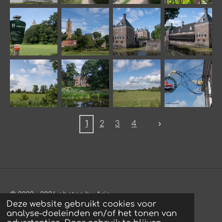
1
2
3
4
© 2022 - 2026 photos by Arie
Deze website gebruikt cookies voor
Powered by
JouwWeb
analyse-doeleinden en/of het tonen van