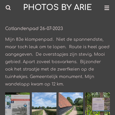
PHOTOS BY ARIE
Ga
direct
naar
de
Cotlandenpad 26-07-2023
hoofdinhoud
Mijn 83e klompenpad. Niet de spannendste,
maar toch leuk om te lopen. Route is heel goed
aangegeven. De overstapjes zijn stevig. Mooi
gebied. Apart zoveel bosvarkens. Bijzonder
ook het straatje met de zwerfkeien op de
tuinhekjes. Gemeentelijk monument. Mijn
wandelapp kwam op 12 km.