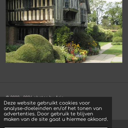
© 2022 - 2026 photos by Arie
Deze website gebruikt cookies voor
Powered by
JouwWeb
analyse-doeleinden en/of het tonen van
advertenties. Door gebruik te blijven
maken van de site gaat u hiermee akkoord.