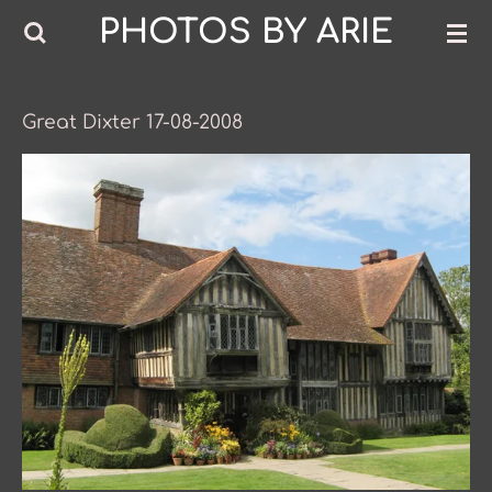
PHOTOS BY ARIE
Ga
direct
naar
de
Great Dixter 17-08-2008
hoofdinhoud