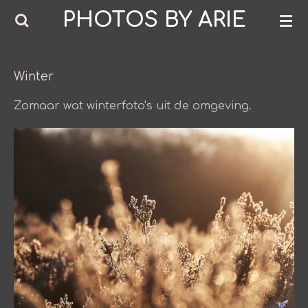
PHOTOS BY ARIE
Ga
direct
naar
de
Winter
hoofdinhoud
Zomaar wat winterfoto's uit de omgeving.