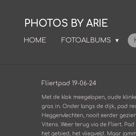
Ga
direct
PHOTOS BY ARIE
naar
de
HOME
FOTOALBUMS
hoofdinhoud
Fliertpad 19-06-24
Met de klok meegelopen, oude klink
gras in. Onder langs de dijk, pad re
Heggenvlechten, nooit eerder gezien
Vitens. Weer terug via de Fliert. P
het gebied, het vliegveld. Maar jamm