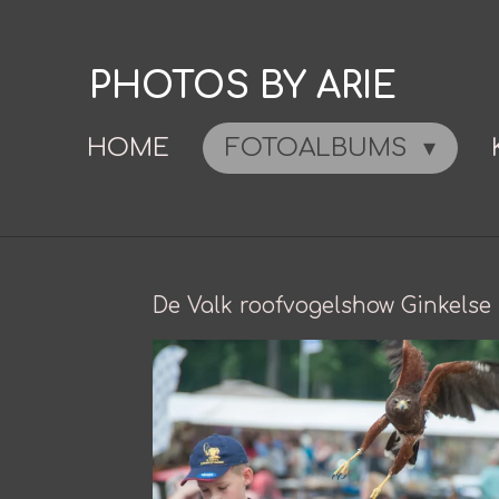
Ga
direct
PHOTOS BY ARIE
naar
de
HOME
FOTOALBUMS
hoofdinhoud
De Valk roofvogelshow Ginkelse