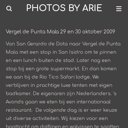
PHOTOS BY ARIE
Ga
direct
naar
de
Vergel de Punta Mala 29 en 30 oktober 2009
hoofdinhoud
Van San Gerardo de Dota naar Vergel de Punta
Mala met een stop in San Isidro om te pinnen
en een lunch buiten de stad. Later nog een
stop bij een grote supermarkt. En dan komen
we aan bij de Rio Tico Safari lodge. We
verblijven in prachtige luxe tenten met eigen
badkamer. De eigenaren zijn Nederlanders. 's
Avonds gaan we eten bij een internationaal
restaurant. De volgende dag is er weer keuze
uit diverse activiteiten. Wij kiezen voor een
boottocht om dolfijnen en walvissen te spotten