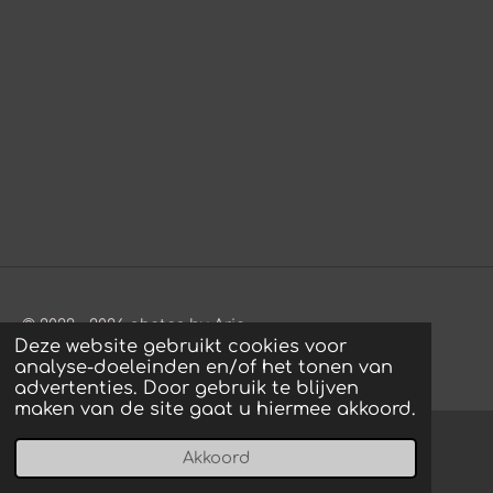
© 2022 - 2026 photos by Arie
Deze website gebruikt cookies voor
Powered by
JouwWeb
analyse-doeleinden en/of het tonen van
advertenties. Door gebruik te blijven
maken van de site gaat u hiermee akkoord.
Akkoord
E-mailadres
Instagram