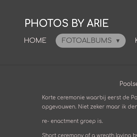
Ga
direct
PHOTOS BY ARIE
naar
de
HOME
FOTOALBUMS
hoofdinhoud
Pools
Korte ceremonie waarbij eerst de Po
opgevouwen. Niet zeker maar ik den
re- enactment groep is.
Short ceremony of a wreath laying 