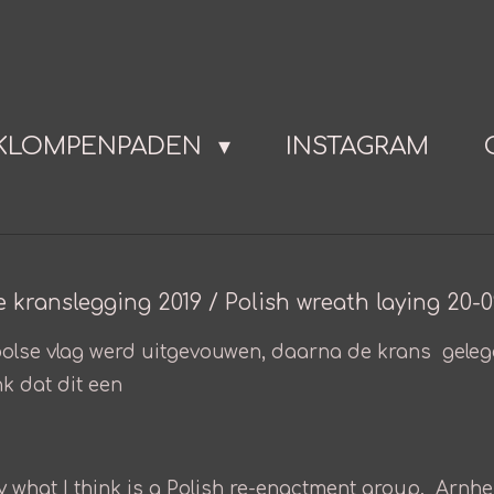
KLOMPENPADEN
INSTAGRAM
e kranslegging 2019 / Polish wreath laying 20-0
olse vlag werd uitgevouwen, daarna de krans gelegd
k dat dit een
by what I think is a Polish re-enactment group. Arn