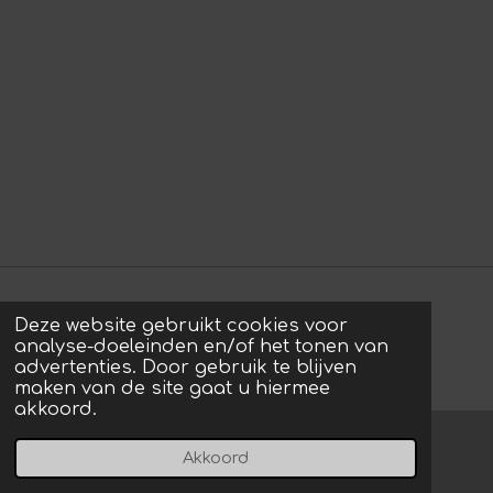
Deze website gebruikt cookies voor
© 2022 - 2026 photos by Arie
analyse-doeleinden en/of het tonen van
Powered by
JouwWeb
advertenties. Door gebruik te blijven
maken van de site gaat u hiermee
akkoord.
Akkoord
E-mailadres
Instagram