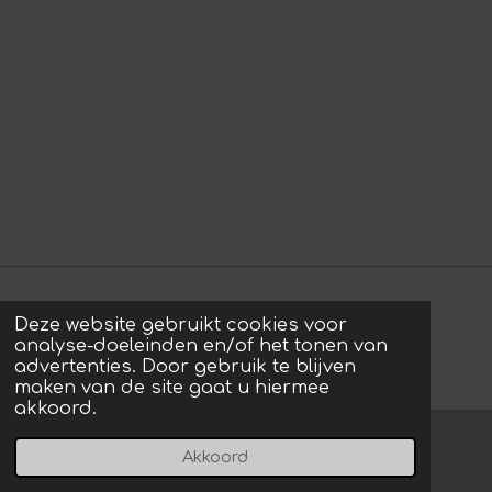
Deze website gebruikt cookies voor
© 2022 - 2026 photos by Arie
analyse-doeleinden en/of het tonen van
Powered by
JouwWeb
advertenties. Door gebruik te blijven
maken van de site gaat u hiermee
akkoord.
Akkoord
E-mailadres
Instagram